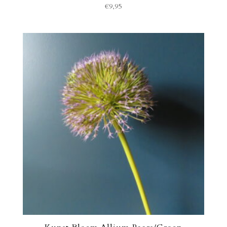
€
9,95