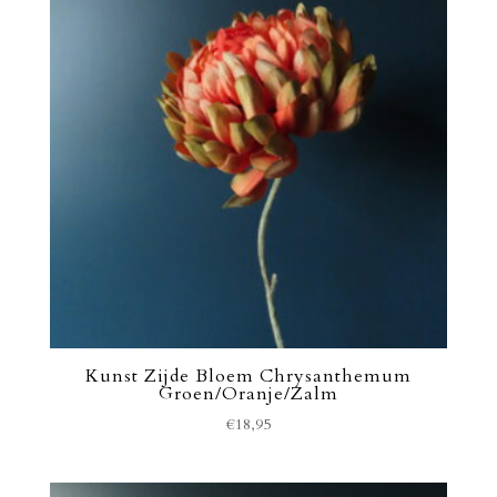
Kunst Zijde Bloem Chrysanthemum
Groen/Oranje/Zalm
€
18,95