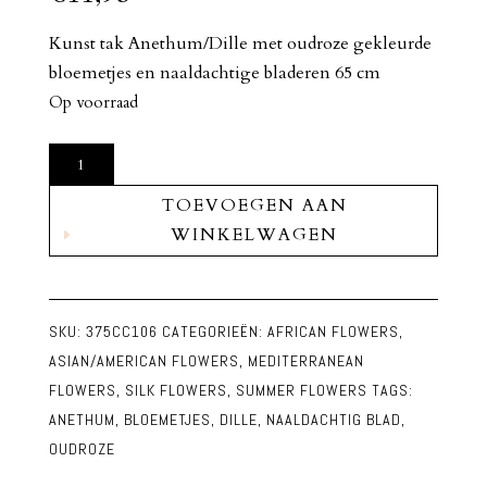
Kunst tak Anethum/Dille met oudroze gekleurde
bloemetjes en naaldachtige bladeren 65 cm
Op voorraad
Kunst
Tak
TOEVOEGEN AAN
Dille
WINKELWAGEN
Anethum
Oudroze
aantal
SKU:
375CC106
CATEGORIEËN:
AFRICAN FLOWERS
,
ASIAN/AMERICAN FLOWERS
,
MEDITERRANEAN
FLOWERS
,
SILK FLOWERS
,
SUMMER FLOWERS
TAGS:
ANETHUM
,
BLOEMETJES
,
DILLE
,
NAALDACHTIG BLAD
,
OUDROZE