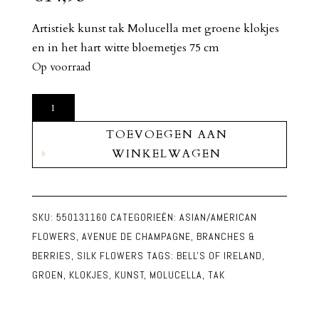
Artistiek kunst tak Molucella met groene klokjes
en in het hart witte bloemetjes 75 cm
Op voorraad
Kunst
Tak
TOEVOEGEN AAN
Molucella
WINKELWAGEN
Groen
aantal
SKU:
550131160
CATEGORIEËN:
ASIAN/AMERICAN
FLOWERS
,
AVENUE DE CHAMPAGNE
,
BRANCHES &
BERRIES
,
SILK FLOWERS
TAGS:
BELL'S OF IRELAND
,
GROEN
,
KLOKJES
,
KUNST
,
MOLUCELLA
,
TAK