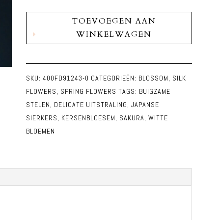
Kunst
TOEVOEGEN AAN
Zijde
WINKELWAGEN
Sakura
Japanse
Sierkers
SKU:
400FD91243-0
CATEGORIEËN:
BLOSSOM
,
SILK
Wit
FLOWERS
,
SPRING FLOWERS
TAGS:
BUIGZAME
S
STELEN
,
DELICATE UITSTRALING
,
JAPANSE
aantal
SIERKERS
,
KERSENBLOESEM
,
SAKURA
,
WITTE
BLOEMEN