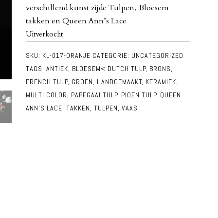
verschillend kunst zijde Tulpen, Bloesem
takken en Queen Ann’s Lace
Uitverkocht
SKU:
KL-017-ORANJE
CATEGORIE:
UNCATEGORIZED
TAGS:
ANTIEK
,
BLOESEM< DUTCH TULP
,
BRONS
,
FRENCH TULP
,
GROEN
,
HANDGEMAAKT
,
KERAMIEK
,
MULTI COLOR
,
PAPEGAAI TULP
,
PIOEN TULP
,
QUEEN
ANN'S LACE
,
TAKKEN
,
TULPEN
,
VAAS