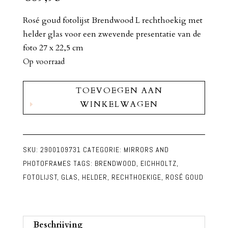
Rosé goud fotolijst Brendwood L rechthoekig met
helder glas voor een zwevende presentatie van de
foto 27 x 22,5 cm
Op voorraad
Rosé
TOEVOEGEN AAN
Goud
WINKELWAGEN
Rechthoekig
Fotolijst
Brendwood
SKU:
2900109731
CATEGORIE:
MIRRORS AND
L
PHOTOFRAMES
TAGS:
BRENDWOOD
,
EICHHOLTZ
,
aantal
FOTOLIJST
,
GLAS
,
HELDER
,
RECHTHOEKIGE
,
ROSÉ GOUD
Beschrijving