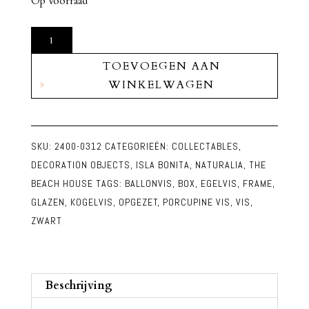
Op voorraad
Kogel
Porcupine
TOEVOEGEN AAN
Vis
WINKELWAGEN
in
Glazen
Bewaar
Doos
SKU:
2400-0312
CATEGORIEËN:
COLLECTABLES
,
aantal
DECORATION OBJECTS
,
ISLA BONITA
,
NATURALIA
,
THE
BEACH HOUSE
TAGS:
BALLONVIS
,
BOX
,
EGELVIS
,
FRAME
,
GLAZEN
,
KOGELVIS
,
OPGEZET
,
PORCUPINE VIS
,
VIS
,
ZWART
Beschrijving