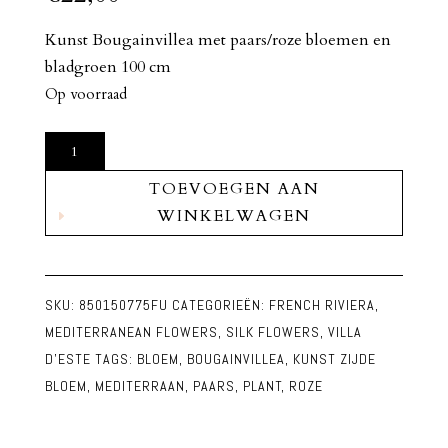
Kunst Bougainvillea met paars/roze bloemen en
bladgroen 100 cm
Op voorraad
Kunst
Zijde
TOEVOEGEN AAN
Bloem
WINKELWAGEN
Bougainvillea
Paars/Roze
aantal
SKU:
850150775FU
CATEGORIEËN:
FRENCH RIVIERA
,
MEDITERRANEAN FLOWERS
,
SILK FLOWERS
,
VILLA
D'ESTE
TAGS:
BLOEM
,
BOUGAINVILLEA
,
KUNST ZIJDE
BLOEM
,
MEDITERRAAN
,
PAARS
,
PLANT
,
ROZE