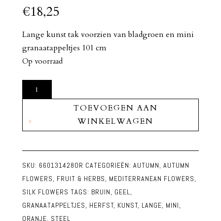
€
18,25
Lange kunst tak voorzien van bladgroen en mini
granaatappeltjes 101 cm
Op voorraad
Kunst
Tak
TOEVOEGEN AAN
met
WINKELWAGEN
Mini
Granaatappeltjes
en
Bladgroen
SKU:
660131428OR
CATEGORIEËN:
AUTUMN
,
AUTUMN
aantal
FLOWERS
,
FRUIT & HERBS
,
MEDITERRANEAN FLOWERS
,
SILK FLOWERS
TAGS:
BRUIN
,
GEEL
,
GRANAATAPPELTJES
,
HERFST
,
KUNST
,
LANGE
,
MINI
,
ORANJE
,
STEEL