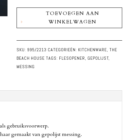
Flesopener
TOEVOEGEN AAN
Krab
WINKELWAGEN
Messing
aantal
SKU:
995/2213
CATEGORIEËN:
KITCHENWARE
,
THE
BEACH HOUSE
TAGS:
FLESOPENER
,
GEPOLIJST
,
MESSING
 als gebruiksvoorwerp.
chaar gemaakt van gepolijst messing.